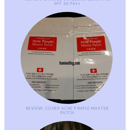
SPF 30 PA++
REVIEW: COSRX ACNE PIMPLE MASTER
PATCH