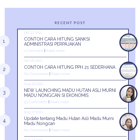
RECENT POST
Oct 27 2021
CONTOH CARA HITUNG SANKSI
ADMINISTRASI PERPAJAKAN
1 Comment
|
Read more
Oct 16 2021
CONTOH CARA HITUNG PPH 21 SEDERHANA
No Comments
|
Read more
Aug 29 2021
NEW LAUNCHING MADU HUTAN ASLI MURNI
MADU NONGCAN SI EKONOMIS
93 Comments
|
Read more
Aug 17 2021
Update tentang Madu Hutan Asli Madu Murni
Madu Nongcan
No Comments
|
Read more