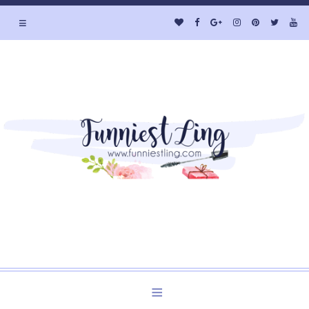
≡
Welcome to Funniest Ling's Personal Blog. A Blog about
Beauty and Lifestyle.
≡