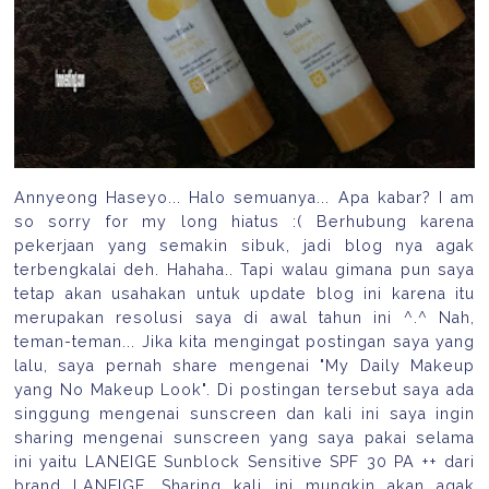
Annyeong Haseyo... Halo semuanya... Apa kabar? I am
so sorry for my long hiatus :( Berhubung karena
pekerjaan yang semakin sibuk, jadi blog nya agak
terbengkalai deh. Hahaha.. Tapi walau gimana pun saya
tetap akan usahakan untuk update blog ini karena itu
merupakan resolusi saya di awal tahun ini ^.^ Nah,
teman-teman... Jika kita mengingat postingan saya yang
lalu, saya pernah share mengenai "My Daily Makeup
yang No Makeup Look". Di postingan tersebut saya ada
singgung mengenai sunscreen dan kali ini saya ingin
sharing mengenai sunscreen yang saya pakai selama
ini yaitu LANEIGE Sunblock Sensitive SPF 30 PA ++ dari
brand LANEIGE. Sharing kali ini mungkin akan agak