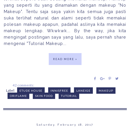
yang seperti itu yang dinamakan dengan makeup "No
Makeup". Tentu saja saya yakin kita semua juga pasti
suka terlihat natural dan alami seperti tidak memakai
polesan makeup apapun, padahal aslinya kita memakai
makeup lengkap. Wkwkwk... By the way, jika kita
mengingat postingan saya yang lalu, saya pernah share
mengenai "Tutorial Makeup...
READ MORE »
42 comments:
Label:
ETUDE HOUSE
INNISFREE
LANEIGE
MAKEUP
ORIFLAME
SKIN FOOD
TUTORIAL
Saturday, February 18, 2017