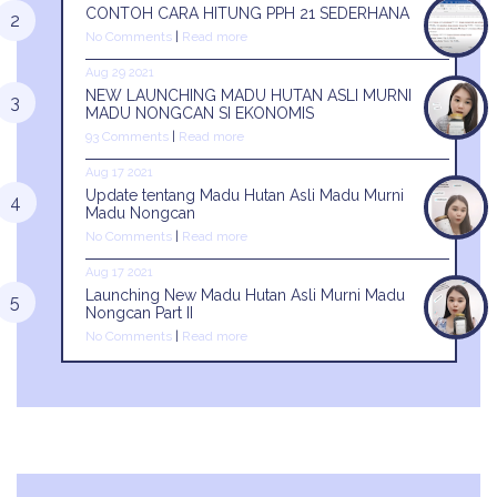
CONTOH CARA HITUNG PPH 21 SEDERHANA
No Comments
|
Read more
Aug 29 2021
NEW LAUNCHING MADU HUTAN ASLI MURNI
MADU NONGCAN SI EKONOMIS
93 Comments
|
Read more
Aug 17 2021
Update tentang Madu Hutan Asli Madu Murni
Madu Nongcan
No Comments
|
Read more
Aug 17 2021
Launching New Madu Hutan Asli Murni Madu
Nongcan Part II
No Comments
|
Read more