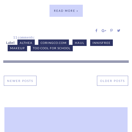
READ MORE »
11 comments:
Label:
ALTHEA
CORINGCO.COM
HAUL
INNISFREE
MAKEUP
TOO COOL FOR SCHOOL
NEWER POSTS
OLDER POSTS