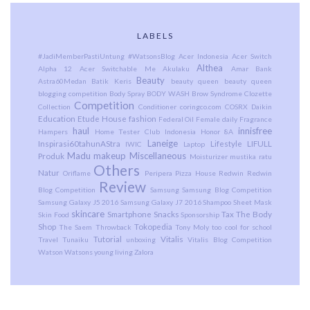
LABELS
#JadiMemberPastiUntung
#WatsonsBlog
Acer Indonesia
Acer Switch
Althea
Alpha 12
Acer Switchable Me
Akulaku
Amar Bank
Beauty
Astra60Medan
Batik Keris
beauty queen
beauty queen
blogging competition
Body Spray
BODY WASH
Brow Syndrome
Clozette
Competition
Collection
Conditioner
coringco.com
COSRX
Daikin
Education
Etude House
fashion
Federal Oil
Female daily
Fragrance
haul
innisfree
Hampers
Home Tester Club Indonesia
Honor 8A
Laneige
Inspirasi60tahunAStra
Lifestyle
LIFULL
IWIC
Laptop
Madu
makeup
Miscellaneous
Produk
Moisturizer
mustika ratu
Others
Natur
Oriflame
Peripera
Pizza House
Redwin
Redwin
Review
Blog Competition
Samsung
Samsung Blog Competition
Samsung Galaxy J5 2016
Samsung Galaxy J7 2016
Shampoo
Sheet Mask
skincare
Smartphone
Snacks
Tax
The Body
Skin Food
Sponsorship
Shop
Tokopedia
The Saem
Throwback
Tony Moly
too cool for school
Tutorial
Vitalis
Travel
Tunaiku
unboxing
Vitalis Blog Competition
Watson
Watsons
young living
Zalora