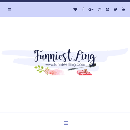
≡
Welcome to Funniest Ling's Personal Blog. A Blog about
Beauty and Lifestyle.
≡