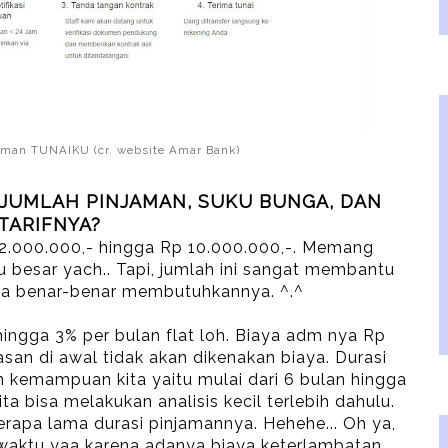
aman TUNAIKU (cr. website Amar Bank)
 JUMLAH PINJAMAN, SUKU BUNGA, DAN
TARIFNYA?
 2.000.000,- hingga Rp 10.000.000,-. Memang
u besar yach.. Tapi, jumlah ini sangat membantu
kita benar-benar membutuhkannya. ^.^
ingga 3% per bulan flat loh. Biaya adm nya Rp
asan di awal tidak akan dikenakan biaya. Durasi
 kemampuan kita yaitu mulai dari 6 bulan hingga
a bisa melakukan analisis kecil terlebih dahulu.
rapa lama durasi pinjamannya. Hehehe... Oh ya,
aktu yaa karena adanya biaya keterlambatan