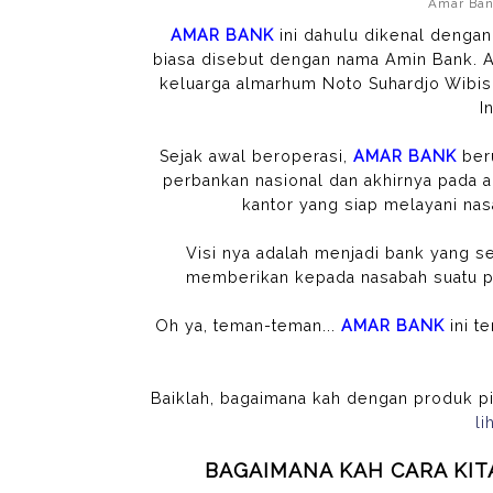
Amar Bank
AMAR BANK
ini dahulu dikenal dengan
biasa disebut dengan nama Amin Bank. Am
keluarga almarhum Noto Suhardjo Wibiso
I
Sejak awal beroperasi,
AMAR BANK
ber
perbankan nasional dan akhirnya pada a
kantor yang siap melayani nas
Visi nya adalah menjadi bank yang s
memberikan kepada nasabah suatu p
Oh ya, teman-teman...
AMAR BANK
ini t
Baiklah, bagaimana kah dengan produk p
li
BAGAIMANA KAH CARA KI