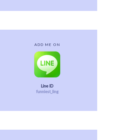
ADD ME ON
Line ID
funniest_ling