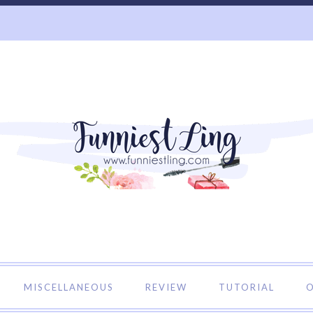
o Funniest Ling's Personal Blog. A Blog about Beauty and 
MISCELLANEOUS
REVIEW
TUTORIAL