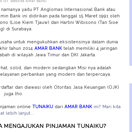
 (cr. website Amar Bank)
 namanya yaitu PT Anglomas Internasional Bank atau
in Bank ini didirikan pada tanggal 15 Maret 1991 oleh
no (Lioe Kiem Tjauw) dan Hartini Wibisono (Tan Sioe
ng) di Surabaya.
usaha untuk mengukuhkan eksistensinya dalam dunia
khir tahun 2014
AMAR BANK
telah memiliki 4 jaringan
abah di wilayah Jawa Timur dan DKI Jakarta.
ehat, solid, dan modern sedangkan Misi nya adalah
elayanan perbankan yang modern dan terpercaya.
erdaftar dan diawasi oleh Otoritas Jasa Keuangan (OJK)
juga lho.
injaman online
TUNAIKU
dari
AMAR BANK
ini? Mari kita
hat lebih lanjut...
TA MENGAJUKAN PINJAMAN TUNAIKU?