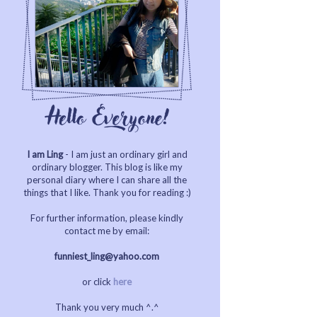
I am Ling
- I am just an ordinary girl and
ordinary blogger. This blog is like my
personal diary where I can share all the
things that I like. Thank you for reading :)
For further information, please kindly
contact me by email:
funniest_ling@yahoo.com
or click
here
Thank you very much ^.^