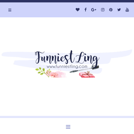
≡
Welcome to Funniest Ling's Personal Blog. A Blog about
Beauty and Lifestyle.
≡