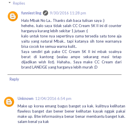
Replies
funniest ling
9/30/2016 11:28 pm
Halo Mbak No La.. Thanks dah baca tulisan saya :)
hehehe.. kalo saya tidak salah CC Cream SK II ini di counter
harganya kurang lebih sekitar 1 jutaan :(
kalo untuk tone nya sepertinya cuma tersedia satu tone aja
yaitu yang natural Mbak.. tapi katanya sih tone warnanya
bisa cocok ke semua warna kulit..
Saya sendiri gak pake CC Cream SK II ini mbak soalnya
berat di kantong (walau ampe sekarang masi tetap
dijadikan wish list). Hahaha.. Saya make CC Cream dari
brand LANEIGE yang harganya lebih murah :D
Reply
Unknown
12/04/2016 6:54 pm
Make up korea emang bagus banget ya kak. kulitnya kelihatan
flawless banget dan bener bener kelihatan kayak nggak pakai
make up. Btw informasinya benar benar membantu banget kak.
salam kenal ya kak