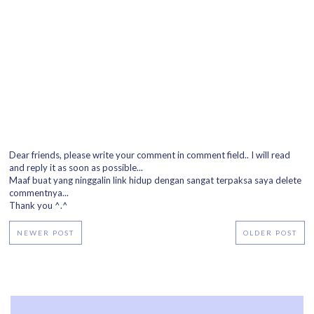
Dear friends, please write your comment in comment field.. I will read
and reply it as soon as possible...
Maaf buat yang ninggalin link hidup dengan sangat terpaksa saya delete
commentnya...
Thank you ^.^
NEWER POST
OLDER POST