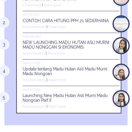
1 Comment
|
Read more
Oct 16 2021
CONTOH CARA HITUNG PPH 21 SEDERHANA
No Comments
|
Read more
Aug 29 2021
NEW LAUNCHING MADU HUTAN ASLI MURNI
MADU NONGCAN SI EKONOMIS
93 Comments
|
Read more
Aug 17 2021
Update tentang Madu Hutan Asli Madu Murni
Madu Nongcan
No Comments
|
Read more
Aug 17 2021
Launching New Madu Hutan Asli Murni Madu
Nongcan Part II
No Comments
|
Read more